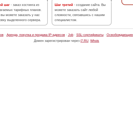
ой шаг
- заказ хостинга из
Шаг третий
- создание сайта. Вы
агаемых тарифных планов.
можете заказать сайт любой
 вы можете заказать у нас
сложности, связавшись с нашим
овку выделенного сервера.
специалистом.
ов
·
Аренда, покупка и продажа IP-адресов
·
Job
·
SSL-сертификаты
·
Освобождающие
Домен зарегистрирован через
i7.RU
.
Whois