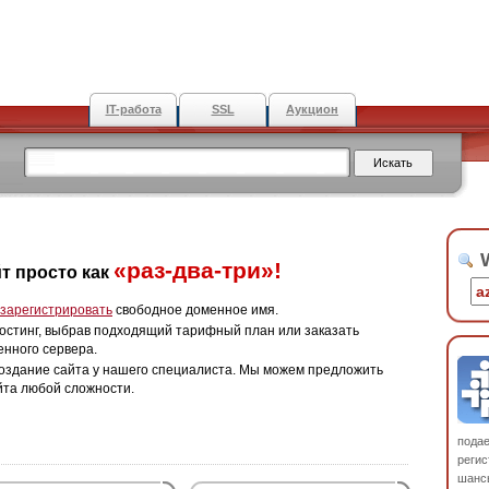
IT-работа
SSL
Аукцион
W
«раз-два-три»!
т просто как
зарегистрировать
свободное доменное имя.
остинг, выбрав подходящий тарифный план или заказать
енного сервера.
оздание сайта у нашего специалиста. Мы можем предложить
йта любой сложности.
пода
регис
шанс