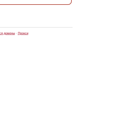
ся домены
·
Прокси